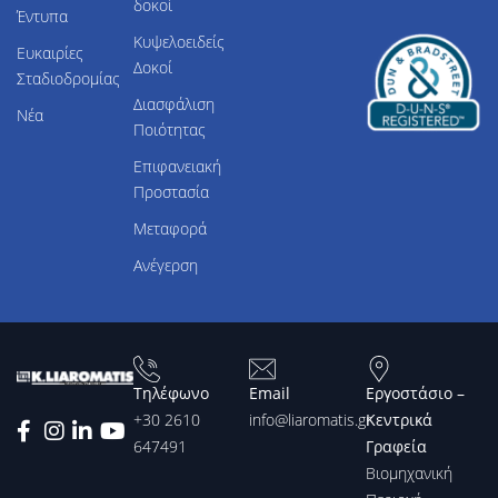
δοκοί
Έντυπα
Κυψελοειδείς
Ευκαιρίες
Δοκοί
Σταδιοδρομίας
Διασφάλιση
Νέα
Ποιότητας
Επιφανειακή
Προστασία
Μεταφορά
Ανέγερση
Τηλέφωνο
Email
Εργοστάσιο –
+30 2610
info@liaromatis.gr
Κεντρικά
647491
Γραφεία
Βιομηχανική