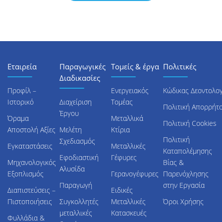
Εταιρεία
Παραγωγικές
Τομείς & έργα
Πολιτικές
Διαδικασίες
Προφίλ –
Ενεργειακός
Κώδικας Δεοντολογ
Ιστορικό
Διαχείριση
Τομέας
Πολιτική Απορρήτ
Έργου
Όραμα
Μεταλλικά
Πολιτική Cookies
Αποστολή Αξίες
Μελέτη
Κτίρια
Πολιτική
Σχεδιασμός
Εγκαταστάσεις
Μεταλλικές
Καταπολέμησης
Εφοδιαστική
Γέφυρες
Μηχανολογικός
Βίας &
Αλυσίδα
Εξοπλισμός
Γερανογέφυρες
Παρενόχλησης
Παραγωγή
στην Εργασία
Διαπιστεύσεις –
Ειδικές
Πιστοποιήσεις
Συγκολλητές
Μεταλλικές
Όροι Χρήσης
μεταλλικές
Κατασκευές
Φυλλάδια &