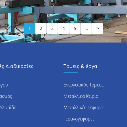
1
2
3
4
5
...
>
ς Διαδικασίες
Τομείς & έργα
ργου
Ενεργειακός Τομέας
ιασμός
Μεταλλικά Κτίρια
 Αλυσίδα
Μεταλλικές Γέφυρες
Γερανογέφυρες