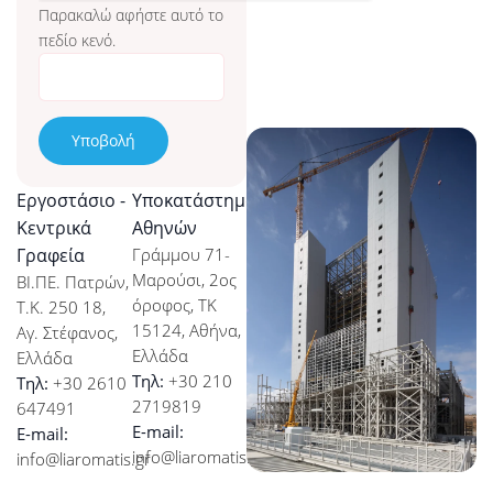
Παρακαλώ αφήστε αυτό το
στις δικές σας ανάγκες.
πεδίο κενό.
Μάθετε περισσότερα
Εργοστάσιο -
Υποκατάστημα
Κεντρικά
Αθηνών
Γραφεία
Γράμμου 71-
Αλυσίδα εφοδιασμού
Μαρούσι, 2ος
ΒΙ.ΠΕ. Πατρών,
Το διεθνές δίκτυο
όροφος, ΤΚ
Τ.Κ. 250 18,
προμηθευτών της εταιρείας
15124, Αθήνα,
Αγ. Στέφανος,
μας ενισχύει την ευελιξία
Ελλάδα
Ελλάδα
και την ταχύτητα για
Τηλ:
+30 210
Τηλ:
+30 2610
έγκαιρη παράδοση έργων
2719819
647491
σε παγκόσμια κλίμακα.
E-mail:
E-mail:
Μάθετε περισσότερα
info@liaromatis.gr
info@liaromatis.gr