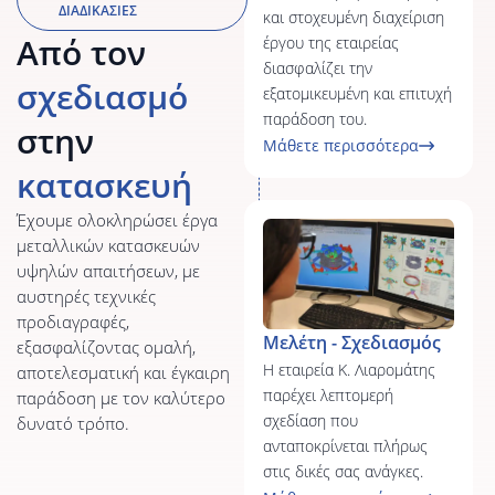
παρέχει λεπτομερή
ΔΙΑΔΙΚΑΣΙΕΣ
σχεδίαση που
Από τον
ανταποκρίνεται πλήρως
στις δικές σας ανάγκες.
σχεδιασμό
Μάθετε περισσότερα
στην
κατασκευή
Έχουμε ολοκληρώσει έργα
μεταλλικών κατασκευών
υψηλών απαιτήσεων, με
αυστηρές τεχνικές
Αλυσίδα εφοδιασμού
προδιαγραφές,
Το διεθνές δίκτυο
εξασφαλίζοντας ομαλή,
προμηθευτών της εταιρείας
αποτελεσματική και έγκαιρη
μας ενισχύει την ευελιξία
παράδοση με τον καλύτερο
και την ταχύτητα για
δυνατό τρόπο.
έγκαιρη παράδοση έργων
σε παγκόσμια κλίμακα.