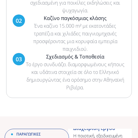
σχεδιασμένη για ποικίλες εκδηλώσεις και
ψυχαγωγία.
Καζίνο παγκόσμιας κλάσης
Διαχείριση έργου
02
Ένα καζίνο 15.000 m² με εκατοντάδες
Η ποιοτική, εξειδικευμένη
και στοχευμένη διαχείριση
τραπέζια και χιλιάδες παιγνιομηχανές
έργου της εταιρείας
προσφέροντας μια κορυφαία εμπειρία
διασφαλίζει την
παιχνιδιού.
εξατομικευμένη και επιτυχή
Σχεδιασμός & Τοποθεσία
03
παράδοση του.
Το έργο συνδυάζει διαμορφωμένους κήπους
Μάθετε περισσότερα
και υδάτινα στοιχεία σε όλο το Ελληνικό
δημιουργώντας ένα ορόσημο στην Αθηναϊκή
Ριβιέρα.
Μελέτη - Σχεδιασμός
Η εταιρεία Κ. Λιαρομάτης
ΠΑΡΑΓΩΓΙΚΕΣ