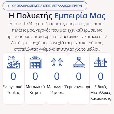
ΟΛΟΚΛΗΡΩΜΈΝΕΣ ΛΎΣΕΙΣ ΜΕΤΑΛΛΙΚΏΝ ΈΡΓΩΝ
Η Πολυετής
Εμπειρία Μας
Από το 1974 προσφέρουμε τις υπηρεσίες μας στους
πελάτες μας, γεγονός που μας έχει καθιερώσει ως
πρωτοπόρους στον τομέα των μεταλλικών κατασκευών.
Διασφάλιση
Αυτή η υπεροχή μας συνεχίζεται μέχρι και σήμερα,
ποιότητας
αποτελώντας γνώμονα επιτυχίας για το μέλλον.
Το πιστοποιημένο σύστημα
διασφάλισης ποιότητας
μας εγγυάται τη
0
0
0
0
0
συμμόρφωση και τον
έλεγχο των υλικών, του
εξοπλισμού, των
Ενεργειακός
Μεταλλικά
Μεταλλικές
Γερανογέφυρες
Ειδικές
διαδικασιών και των
Τομέας
Κτίρια
Γέφυρες
Μεταλλικές
προϊόντων που
Κατασκευές
χρησιμοποιούνται.
Μάθετε περισσότερα