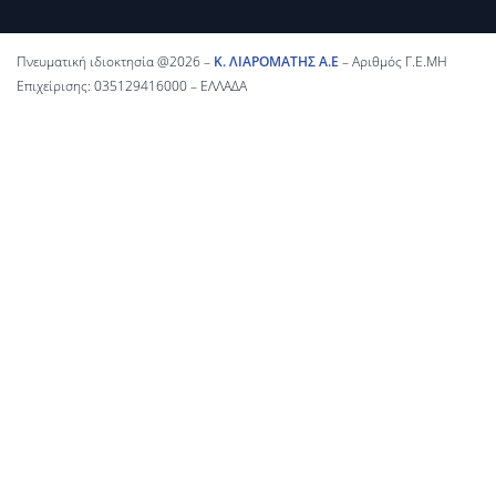
Welding).
Μάθετε περισσότερα
Πνευματική ιδιοκτησία @2026 –
Κ. ΛΙΑΡΟΜΑΤΗΣ Α.Ε
– Αριθμός Γ.Ε.ΜΗ
Επιχείρισης: 035129416000 – ΕΛΛΑΔΑ
Κυψελοειδείς δοκοί
Προμηθεύουμε
κυψελοειδείς δοκούς με
κυκλικές ή εξαγωνικές
διατομές για ευέλικτες και
σύγχρονες κατασκευές.
Μάθετε περισσότερα