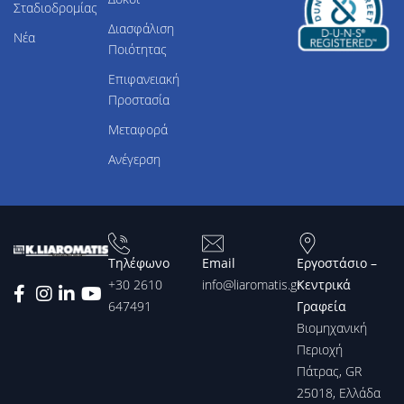
Σταδιοδρομίας
Διασφάλιση
Νέα
Ποιότητας
Επιφανειακή
Προστασία
Μεταφορά
Ανέγερση
Συγκολλητοί δοκοί
Τηλέφωνο
Email
Εργοστάσιο –
Εξειδικευόμαστε στην
+30 2610
info@liaromatis.gr
Κεντρικά
κατασκευή συγκολλητών
647491
Γραφεία
μεταλλικών δοκών για
Βιομηχανική
διάφορες εφαρμογές,
Περιοχή
χρησιμοποιώντας τη
Πάτρας, GR
μέθοδο του βυθιζόμενου
τόξου SAW (Submerged Arc
25018, Ελλάδα