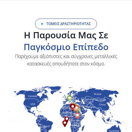
ΤΟΜΕΊΣ ΔΡΑΣΤΗΡΙΌΤΗΤΑΣ
Η Παρουσία Μας Σε
Παγκόσμιο Επίπεδο
Επιφανειακή
προστασία
Παρέχουμε αξιόπιστες και σύγχρονες μεταλλικές
κατασκευές οπουδήποτε στον κόσμο.
Ο καθαρισμός των
επιλεγμένων αντικειμένων
:
πραγματοποιείται σε ειδικό
κλειστό τούνελ
ατσαλοβολής και
ακολουθείται από την
εφαρμογή διαφόρων
συστημάτων βαφής.
Μάθετε περισσότερα