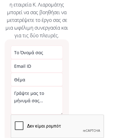
Διαχείριση έργου
η εταιρεία Κ. Λιαρομάτης
Η ποιοτική, εξειδικευμένη
μπορεί να σας βοηθήσει να
και στοχευμένη διαχείριση
μετατρέψετε το έργο σας σε
έργου της εταιρείας
μια ωφέλιμη συνεργασία και
διασφαλίζει την
για τις δύο πλευρές.
εξατομικευμένη και επιτυχή
παράδοση του.
Μάθετε περισσότερα
Μελέτη - Σχεδιασμός
Η εταιρεία Κ. Λιαρομάτης
παρέχει λεπτομερή
σχεδίαση που
ανταποκρίνεται πλήρως