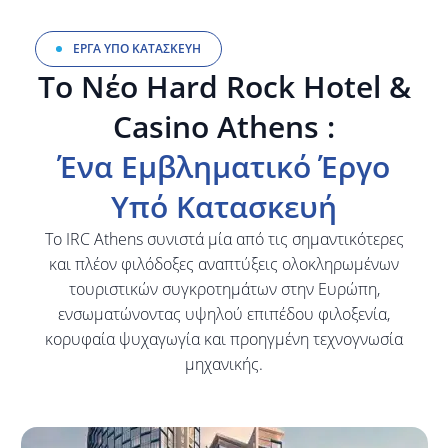
ΕΡΓΑ ΥΠΟ ΚΑΤΑΣΚΕΥΗ
Το Νέο Hard Rock Hotel &
Casino Athens :
Ένα Εμβληματικό Έργο
Υπό Κατασκευή
Διασφάλιση
ποιότητας
Το IRC Athens συνιστά μία από τις σημαντικότερες
Το πιστοποιημένο σύστημα
και πλέον φιλόδοξες αναπτύξεις ολοκληρωμένων
διασφάλισης ποιότητας
τουριστικών συγκροτημάτων στην Ευρώπη,
μας εγγυάται τη
ενσωματώνοντας υψηλού επιπέδου φιλοξενία,
συμμόρφωση και τον
κορυφαία ψυχαγωγία και προηγμένη τεχνογνωσία
έλεγχο των υλικών, του
μηχανικής.
εξοπλισμού, των
διαδικασιών και των
προϊόντων που
χρησιμοποιούνται.