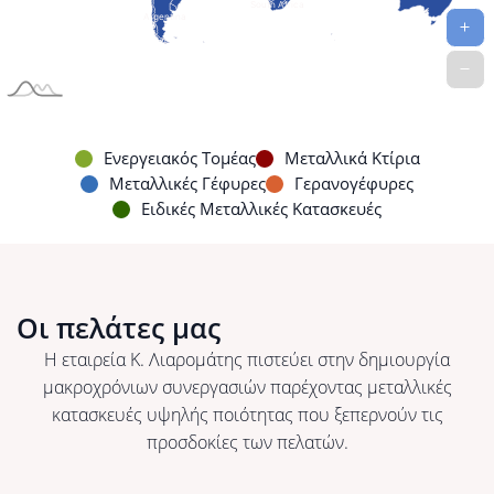
Ενεργειακός Τομέας
Μεταλλικά Κτίρια
Μεταφορά
Μεταλλικές Γέφυρες
Γερανογέφυρες
Σε απόσταση μόνο 15 χλμ
Ειδικές Μεταλλικές Κατασκευές
από το λιμάνι της Πάτρας,
οι εγκαταστάσεις Κ.
Λιαρομάτης προσφέρουν,
αποτελεσματική
αποθήκευση και μεταφορά
Οι πελάτες μας
σε οποιοδήποτε σημείο του
Η εταιρεία Κ. Λιαρομάτης πιστεύει στην δημιουργία
κόσμου.
μακροχρόνιων συνεργασιών παρέχοντας μεταλλικές
Μάθετε περισσότερα
κατασκευές υψηλής ποιότητας που ξεπερνούν τις
προσδοκίες των πελατών.