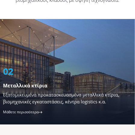
βιομηχανικούς κλάδους με υψηλή τεχνογνωσία.
μέθοδο του βυθιζόμενου
τόξου SAW (Submerged Arc
Welding).
Μάθετε περισσότερα
03
Κυψελοειδείς δοκοί
Προμηθεύουμε
ια,
κυψελοειδείς δοκούς με
Μεταλλικές γέφυρες
κυκλικές ή εξαγωνικές
Εξειδίκευση στις γέφυρες οδοποιίας, στις σιδηροδρ
διατομές για ευέλικτες και
γέφυρες, στη σχεδίαση σύνθετων μεταλλικών γεφυρ
σύγχρονες κατασκευές.
Μάθετε περισσότερα
Μάθετε περισσότερα