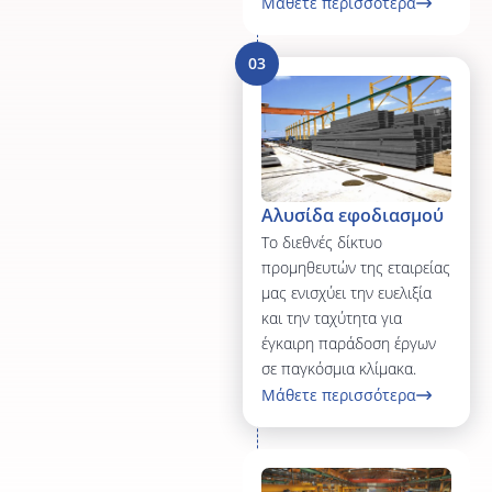
Μάθετε περισσότερα
04
Μεταλλικές
κατασκευές
Ως ηγέτιδα εταιρεία
μεταλλικών κατασκευών,
παρέχουμε υψηλής
ποιότητας μεταλλικές
κατασκευές μέσω
διαδικασιών που είναι
προσεκτικά σχεδιασμένες
και απόλυτα ακριβείς.
Μάθετε περισσότερα