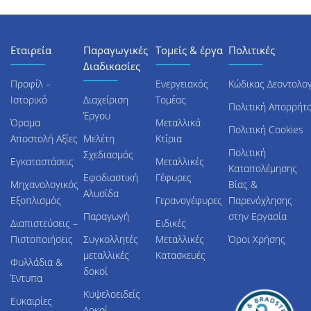
Εταιρεία
Παραγωγικές
Τομείς & έργα
Πολιτικές
Διαδικασίες
Προφίλ –
Ενεργειακός
Κώδικας Δεοντολογ
Ιστορικό
Διαχείριση
Τομέας
Μεταλλικές
Πολιτική Απορρήτ
Έργου
κατασκευές
Όραμα
Μεταλλικά
Πολιτική Cookies
Ως ηγέτιδα εταιρεία
Αποστολή Αξίες
Μελέτη
Κτίρια
Πολιτική
μεταλλικών κατασκευών,
Σχεδιασμός
Εγκαταστάσεις
Μεταλλικές
Καταπολέμησης
παρέχουμε υψηλής
Εφοδιαστική
Γέφυρες
Μηχανολογικός
Βίας &
ποιότητας μεταλλικές
Αλυσίδα
Εξοπλισμός
Γερανογέφυρες
Παρενόχλησης
κατασκευές μέσω
Παραγωγή
στην Εργασία
διαδικασιών που είναι
Διαπιστεύσεις –
Ειδικές
προσεκτικά σχεδιασμένες
Πιστοποιήσεις
Συγκολλητές
Μεταλλικές
Όροι Χρήσης
και απόλυτα ακριβείς.
μεταλλικές
Κατασκευές
Φυλλάδια &
Μάθετε περισσότερα
δοκοί
Έντυπα
Κυψελοειδείς
Ευκαιρίες
Δοκοί