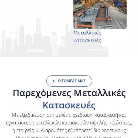
Ο ΤΟΜΕΑΣ ΜΑΣ
Παρεχόμενες Μεταλλικές
Συγκολλητοί δοκοί
Κατασκευές
Εξειδικευόμαστε στην
κατασκευή συγκολλητών
Με εξειδίκευση στη μελέτη, σχεδίαση, κατασκευή και
μεταλλικών δοκών για
εγκατάσταση μεταλλικών κατασκευών υψηλής ποιότητας,
διάφορες εφαρμογές,
η εταιρεία Κ. Λιαρομάτης εξυπηρετεί διαφορετικούς
χρησιμοποιώντας τη