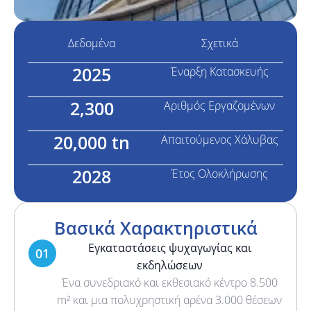
Δεδομένα
Σχετικά
2025
Έναρξη Κατασκευής
2,300
Εγκατάσταση
Αριθμός Εργαζομένων
Παρέχουμε ολοκληρωμένες
20,000 tn
λύσεις εγκατάστασης από
Απαιτούμενος Χάλυβας
πιστοποιημένες ομάδες, οι
οποίες ακολουθούν σχέδια
2028
Έτος Ολοκλήρωσης
ασφαλείας και διεθνή
πρότυπα.
Μάθετε περισσότερα
Βασικά Χαρακτηριστικά
Εγκαταστάσεις ψυχαγωγίας και
01
εκδηλώσεων
Ένα συνεδριακό και εκθεσιακό κέντρο 8.500
m² και μια πολυχρηστική αρένα 3.000 θέσεων