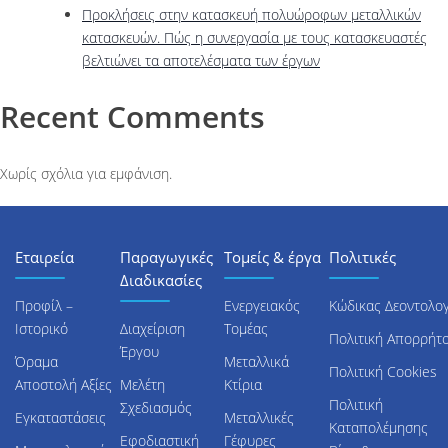
Προκλήσεις στην κατασκευή πολυώροφων μεταλλικών
κατασκευών. Πώς η συνεργασία με τους κατασκευαστές
βελτιώνει τα αποτελέσματα των έργων
Recent Comments
Χωρίς σχόλια για εμφάνιση.
Εταιρεία
Παραγωγικές
Τομείς & έργα
Πολιτικές
Διαδικασίες
Προφίλ –
Ενεργειακός
Κώδικας Δεοντολογ
Ιστορικό
Διαχείριση
Τομέας
Πολιτική Απορρήτ
Έργου
Όραμα
Μεταλλικά
Πολιτική Cookies
Αποστολή Αξίες
Μελέτη
Κτίρια
Πολιτική
Σχεδιασμός
Εγκαταστάσεις
Μεταλλικές
Καταπολέμησης
Εφοδιαστική
Γέφυρες