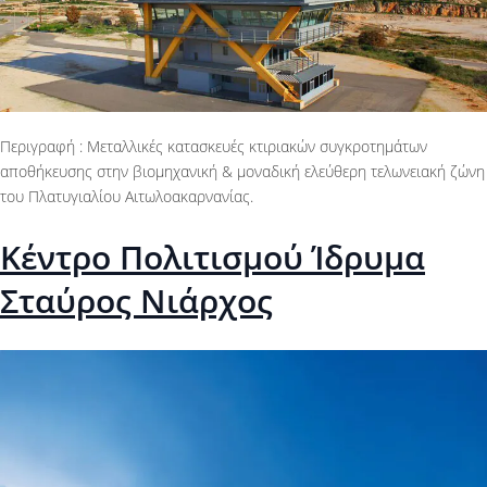
Περιγραφή : Μεταλλικές κατασκευές κτιριακών συγκροτημάτων
αποθήκευσης στην βιομηχανική & μοναδική ελεύθερη τελωνειακή ζώνη
του Πλατυγιαλίου Αιτωλοακαρνανίας.
Κέντρο Πολιτισμού Ίδρυμα
Σταύρος Νιάρχος