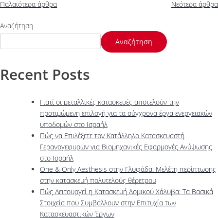
Παλαιότερα άρθρα
Νεότερα άρθρα
Αναζήτηση
Αναζήτηση
Recent Posts
Γιατί οι μεταλλικές κατασκευές αποτελούν την
προτιμώμενη επιλογή για τα σύγχρονα έργα ενεργειακών
υποδομών στο Ισραήλ
Πώς να Επιλέξετε τον Κατάλληλο Κατασκευαστή
Γερανογεφυρών για Βιομηχανικές Εφαρμογές Ανύψωσης
στο Ισραήλ
One & Only Aesthesis στην Γλυφάδα: Μελέτη περίπτωσης
στην κατασκευή πολυτελούς θέρετρου
Πώς Λειτουργεί η Κατασκευή Δομικού Χάλυβα: Τα Βασικά
Στοιχεία που Συμβάλλουν στην Επιτυχία των
Κατασκευαστικών Έργων