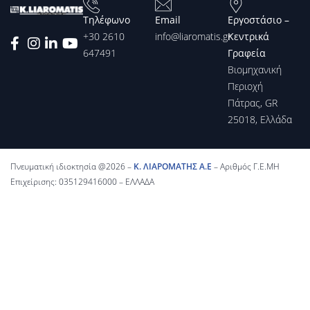
Τηλέφωνο
Email
Εργοστάσιο –
+30 2610
info@liaromatis.gr
Κεντρικά
647491
Γραφεία
Βιομηχανική
Περιοχή
Πάτρας, GR
25018, Ελλάδα
Πνευματική ιδιοκτησία @2026 –
Κ. ΛΙΑΡΟΜΑΤΗΣ Α.Ε
– Αριθμός Γ.Ε.ΜΗ
Επιχείρισης: 035129416000 – ΕΛΛΑΔΑ