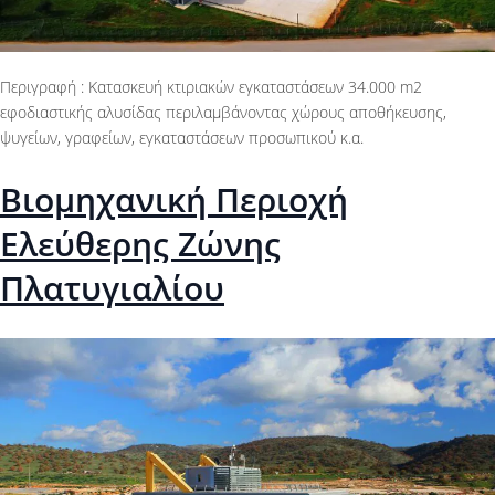
Περιγραφή : Κατασκευή κτιριακών εγκαταστάσεων 34.000 m2
εφοδιαστικής αλυσίδας περιλαμβάνοντας χώρους αποθήκευσης,
ψυγείων, γραφείων, εγκαταστάσεων προσωπικού κ.α.
Βιομηχανική Περιοχή
Ελεύθερης Ζώνης
Πλατυγιαλίου