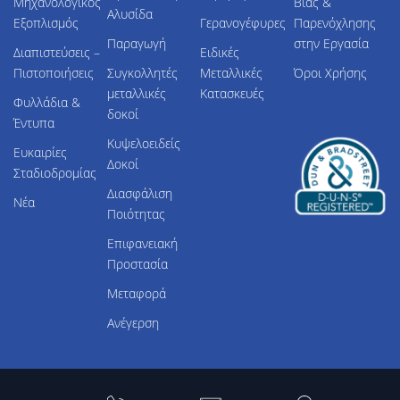
Μηχανολογικός
Βίας &
Αλυσίδα
Εξοπλισμός
Γερανογέφυρες
Παρενόχλησης
Παραγωγή
στην Εργασία
Διαπιστεύσεις –
Ειδικές
Πιστοποιήσεις
Συγκολλητές
Μεταλλικές
Όροι Χρήσης
μεταλλικές
Κατασκευές
Φυλλάδια &
δοκοί
Έντυπα
Κυψελοειδείς
Ευκαιρίες
Δοκοί
Σταδιοδρομίας
Διασφάλιση
Νέα
Ποιότητας
Επιφανειακή
Προστασία
Μεταφορά
Ανέγερση