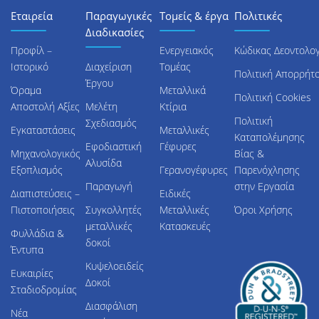
Εταιρεία
Παραγωγικές
Τομείς & έργα
Πολιτικές
Διαδικασίες
Προφίλ –
Ενεργειακός
Κώδικας Δεοντολογ
Ιστορικό
Διαχείριση
Τομέας
Πολιτική Απορρήτ
Έργου
Όραμα
Μεταλλικά
Πολιτική Cookies
Αποστολή Αξίες
Μελέτη
Κτίρια
Πολιτική
Σχεδιασμός
Εγκαταστάσεις
Μεταλλικές
Καταπολέμησης
Εφοδιαστική
Γέφυρες
Μηχανολογικός
Βίας &
Αλυσίδα
Εξοπλισμός
Γερανογέφυρες
Παρενόχλησης
Παραγωγή
στην Εργασία
Διαπιστεύσεις –
Ειδικές
Πιστοποιήσεις
Συγκολλητές
Μεταλλικές
Όροι Χρήσης
μεταλλικές
Κατασκευές
Φυλλάδια &
δοκοί
Έντυπα
Κυψελοειδείς
Ευκαιρίες
Δοκοί
Σταδιοδρομίας
Διασφάλιση
Νέα