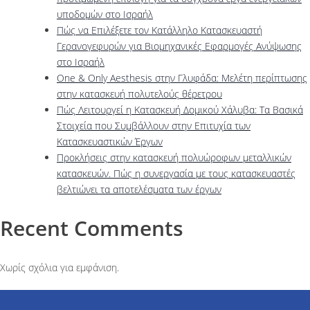
υποδομών στο Ισραήλ
Πώς να Επιλέξετε τον Κατάλληλο Κατασκευαστή
Γερανογεφυρών για Βιομηχανικές Εφαρμογές Ανύψωσης
στο Ισραήλ
One & Only Aesthesis στην Γλυφάδα: Μελέτη περίπτωσης
στην κατασκευή πολυτελούς θέρετρου
Πώς Λειτουργεί η Κατασκευή Δομικού Χάλυβα: Τα Βασικά
Στοιχεία που Συμβάλλουν στην Επιτυχία των
Κατασκευαστικών Έργων
Προκλήσεις στην κατασκευή πολυώροφων μεταλλικών
κατασκευών. Πώς η συνεργασία με τους κατασκευαστές
βελτιώνει τα αποτελέσματα των έργων
Recent Comments
Χωρίς σχόλια για εμφάνιση.