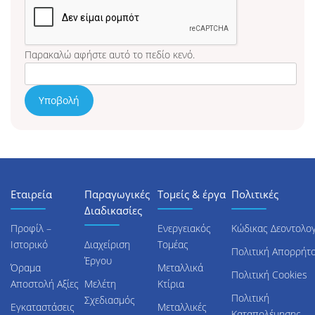
Παρακαλώ αφήστε αυτό το πεδίο κενό.
Εταιρεία
Παραγωγικές
Τομείς & έργα
Πολιτικές
Διαδικασίες
Προφίλ –
Ενεργειακός
Κώδικας Δεοντολογ
Ιστορικό
Διαχείριση
Τομέας
Πολιτική Απορρήτ
Έργου
Όραμα
Μεταλλικά
Πολιτική Cookies
Αποστολή Αξίες
Μελέτη
Κτίρια
Πολιτική
Σχεδιασμός
Εγκαταστάσεις
Μεταλλικές
Καταπολέμησης