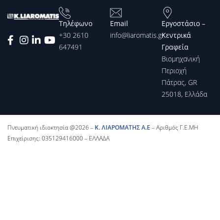
Τηλέφωνο
Email
Εργοστάσιο –
+30 2610
info@liaromatis.gr
Κεντρικά
647491
Γραφεία
Βιομηχανική
Περιοχή
Πάτρας, GR
25018, Ελλάδα
Πνευματική ιδιοκτησία @2026 –
Κ. ΛΙΑΡΟΜΑΤΗΣ Α.Ε
– Αριθμός Γ.Ε.ΜΗ
Επιχείρισης: 035129416000 – ΕΛΛΑΔΑ