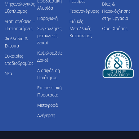
Εφοδιαστική
Γέφυρες
Μηχανολογικός
Βίας &
Αλυσίδα
Εξοπλισμός
Γερανογέφυρες
Παρενόχλησης
Παραγωγή
στην Εργασία
Διαπιστεύσεις –
Ειδικές
Πιστοποιήσεις
Συγκολλητές
Μεταλλικές
Όροι Χρήσης
μεταλλικές
Κατασκευές
Φυλλάδια &
δοκοί
Έντυπα
Κυψελοειδείς
Ευκαιρίες
Δοκοί
Σταδιοδρομίας
Διασφάλιση
Νέα
Ποιότητας
Επιφανειακή
Προστασία
Μεταφορά
Ανέγερση