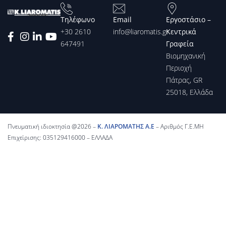
Τηλέφωνο
Email
Εργοστάσιο –
+30 2610
info@liaromatis.gr
Κεντρικά
647491
Γραφεία
Βιομηχανική
Περιοχή
Πάτρας, GR
25018, Ελλάδα
Πνευματική ιδιοκτησία @2026 –
Κ. ΛΙΑΡΟΜΑΤΗΣ Α.Ε
– Αριθμός Γ.Ε.ΜΗ
Επιχείρισης: 035129416000 – ΕΛΛΑΔΑ