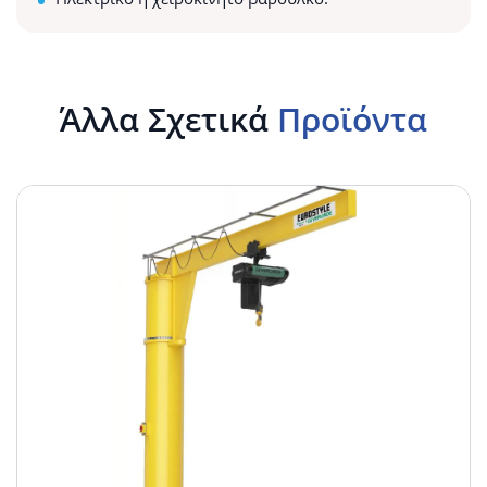
Άλλα Σχετικά
Προϊόντα
Περιστρεφόμενοι
–
επίτοιχοι
γερανοί
με
περιστρεφόμενο
βραχίονα