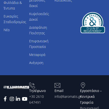
μεταλλικές
Κατασκευές
Φυλλάδια &
δοκοί
Έντυπα
Κυψελοειδείς
Ευκαιρίες
Δοκοί
Σταδιοδρομίας
Διασφάλιση
Νέα
Ποιότητας
Επιφανειακή
Προστασία
Μεταφορά
Ανέγερση
Τηλέφωνο
Email
Εργοστάσιο –
+30 2610
info@liaromatis.gr
Κεντρικά
647491
Γραφεία
Βιομηχανική