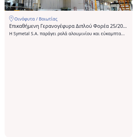
Οινόφυτα / Βοιωτίας
Επικαθήμενη Γερανογέφυρα Διπλού Φορέα 25/20tn
Symetal
Η Symetal S.A. παράγει ρολά αλουμινίου και εύκαμπτα...