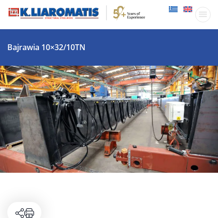
Παραγωγικ
Δραστηριότητες
Bajrawia 10×32/10TN