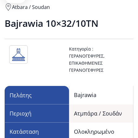
Atbara / Soudan
View
Bajrawia 10×32/10TN
Atbara
/
Κατηγορία :
ΓΕΡΑΝΟΓΈΦΥΡΕΣ
,
Soudan
ΕΠΙΚΑΘΉΜΕΝΕΣ
ΓΕΡΑΝΟΓΈΦΥΡΕΣ
location
on
Bajrawia
Πελάτης
Google
Περιοχή
Ατμπάρα / Σουδάν
Maps
Κατάσταση
Ολοκληρωμένο