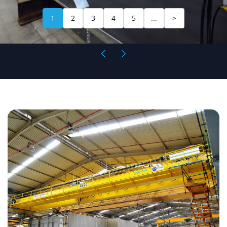
1
2
3
4
5
...
>
Επικαθήμενη
Γερανογέφυρα
Διπλού
Φορέα
25/20tn
Symetal