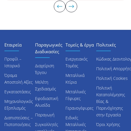
Εταιρεία
Παραγωγικές
Τομείς & έργα
Πολιτικές
Διαδικασίες
Προφίλ –
Ενεργειακός
Κώδικας Δεοντολογ
Ιστορικό
Διαχείριση
Τομέας
Πολιτική Απορρήτ
Έργου
Όραμα
Μεταλλικά
Πολιτική Cookies
Αποστολή Αξίες
Μελέτη
Κτίρια
Πολιτική
Σχεδιασμός
Εγκαταστάσεις
Μεταλλικές
Καταπολέμησης
Εφοδιαστική
Γέφυρες
Μηχανολογικός
Βίας &
Αλυσίδα
Εξοπλισμός
Γερανογέφυρες
Παρενόχλησης
Παραγωγή
στην Εργασία
Διαπιστεύσεις –
Ειδικές
Πιστοποιήσεις
Συγκολλητές
Μεταλλικές
Όροι Χρήσης