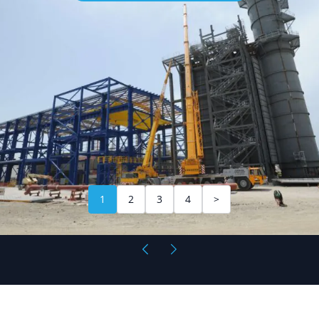
1
2
3
4
>