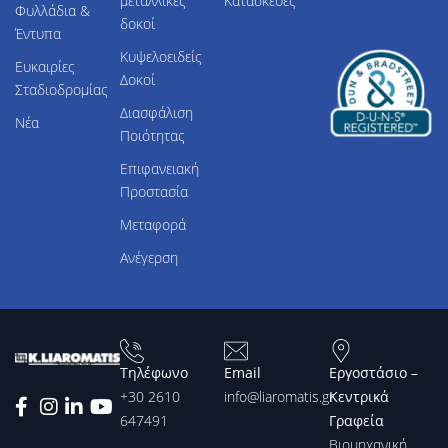
μεταλλικές
Κατασκευές
Φυλλάδια &
δοκοί
Έντυπα
Κυψελοειδείς
Ευκαιρίες
Δοκοί
Σταδιοδρομίας
Διασφάλιση
Νέα
Ποιότητας
Επιφανειακή
Προστασία
Μεταφορά
Ανέγερση
Τηλέφωνο
Email
Εργοστάσιο –
+30 2610
info@liaromatis.gr
Κεντρικά
647491
Γραφεία
Βιομηχανική