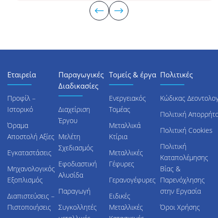
Εταιρεία
Παραγωγικές
Τομείς & έργα
Πολιτικές
Διαδικασίες
Προφίλ –
Ενεργειακός
Κώδικας Δεοντολογ
Ιστορικό
Διαχείριση
Τομέας
Πολιτική Απορρήτ
Έργου
Όραμα
Μεταλλικά
Πολιτική Cookies
Αποστολή Αξίες
Μελέτη
Κτίρια
Πολιτική
Σχεδιασμός
Εγκαταστάσεις
Μεταλλικές
Καταπολέμησης
Εφοδιαστική
Γέφυρες
Μηχανολογικός
Βίας &
Αλυσίδα
Εξοπλισμός
Γερανογέφυρες
Παρενόχλησης
Παραγωγή
στην Εργασία
Διαπιστεύσεις –
Ειδικές
Πιστοποιήσεις
Συγκολλητές
Μεταλλικές
Όροι Χρήσης