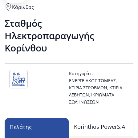
Κόρινθος
View
Σταθμός
Κόρινθος
Ηλεκτροπαραγωγής
location
Κορίνθου
on
Google
Κατηγορία :
ΕΝΕΡΓΕΙΑΚΌΣ ΤΟΜΈΑΣ
,
Maps
ΚΤΊΡΙΑ ΣΤΡΟΒΊΛΩΝ
,
ΚΤΊΡΙΑ
ΛΕΒΉΤΩΝ
,
ΙΚΡΙΏΜΑΤΑ
ΣΩΛΗΝΏΣΕΩΝ
Korinthos PowerS.A
Πελάτης