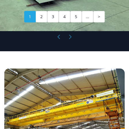
1
2
3
4
5
...
>
Επικαθήμενη
Γερανογέφυρα
Διπλού
Φορέα
25/20tn
Symetal