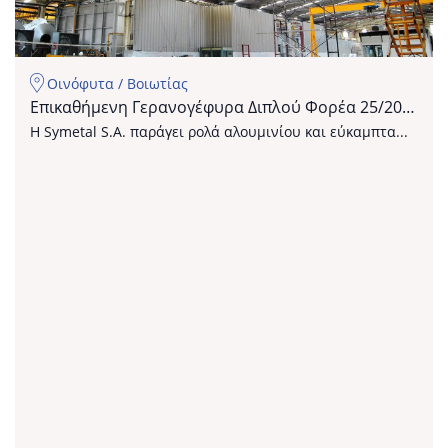
Οινόφυτα / Βοιωτίας
Επικαθήμενη Γερανογέφυρα Διπλού Φορέα 25/20tn
Symetal
Η Symetal S.A. παράγει ρολά αλουμινίου και εύκαμπτα...