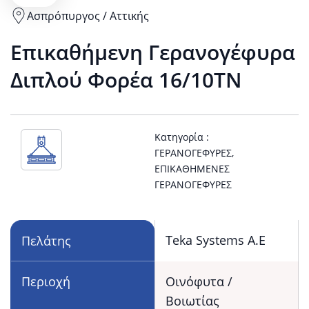
Ασπρόπυργος / Αττικής
View
Επικαθήμενη Γερανογέφυρα
Ασπρόπυργος
Διπλού Φορέα 16/10TN
/
Αττικής
Κατηγορία :
ΓΕΡΑΝΟΓΈΦΥΡΕΣ
,
location
ΕΠΙΚΑΘΉΜΕΝΕΣ
ΓΕΡΑΝΟΓΈΦΥΡΕΣ
on
Google
Teka Systems Α.Ε
Πελάτης
Maps
Περιοχή
Οινόφυτα /
Βοιωτίας