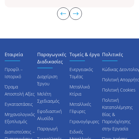
Εταιρεία
Παραγωγικές
Τομείς & έργα
Πολιτικές
Διαδικασίες
Προφίλ –
Ενεργειακός
Κώδικας Δεοντολογ
Ιστορικό
Διαχείριση
Τομέας
Πολιτική Απορρήτ
Έργου
Όραμα
Μεταλλικά
Πολιτική Cookies
Αποστολή Αξίες
Μελέτη
Κτίρια
Πολιτική
Σχεδιασμός
Εγκαταστάσεις
Μεταλλικές
Καταπολέμησης
Εφοδιαστική
Γέφυρες
Μηχανολογικός
Βίας &
Αλυσίδα
Εξοπλισμός
Γερανογέφυρες
Παρενόχλησης
Παραγωγή
στην Εργασία
Διαπιστεύσεις –
Ειδικές
Πιστοποιήσεις
Συγκολλητές
Μεταλλικές
Όροι Χρήσης