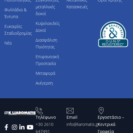
μεταλλικές
Κατασκευές
Φυλλάδια &
δοκοί
Έντυπα
Κυψελοειδείς
Ευκαιρίες
Δοκοί
Σταδιοδρομίας
Διασφάλιση
Νέα
Ποιότητας
Επιφανειακή
Προστασία
Μεταφορά
Ανέγερση
Τηλέφωνο
Email
Εργοστάσιο –
+30 2610
info@liaromatis.gr
Κεντρικά
647491
Γραφεία