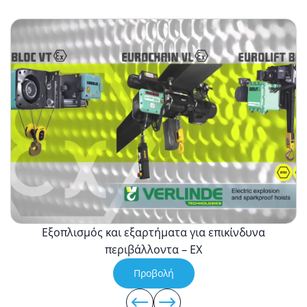
Εξοπλισμός
και
εξαρτήματα
για
επικίνδυνα
περιβάλλοντα
–
ΕΧ
Εξοπλισμός και εξαρτήματα για επικίνδυνα
περιβάλλοντα – ΕΧ
Προβολή