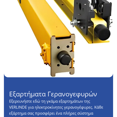
Εξαρτήματα Γερανογεφυρών
Εξερευνήστε εδώ τη γκάμα εξαρτημάτων της
VERLINDE για ηλεκτροκίνητες γερανογέφυρες. Κάθε
εξάρτημα σας προσφέρει ένα πλήρες σύστημα