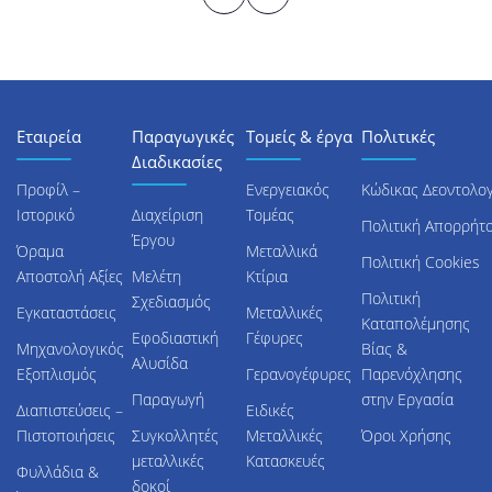
Εταιρεία
Παραγωγικές
Τομείς & έργα
Πολιτικές
Διαδικασίες
Προφίλ –
Ενεργειακός
Κώδικας Δεοντολογ
Ιστορικό
Διαχείριση
Τομέας
Πολιτική Απορρήτ
Έργου
Όραμα
Μεταλλικά
Πολιτική Cookies
Αποστολή Αξίες
Μελέτη
Κτίρια
Πολιτική
Σχεδιασμός
Εγκαταστάσεις
Μεταλλικές
Καταπολέμησης
Εφοδιαστική
Γέφυρες
Μηχανολογικός
Βίας &
Αλυσίδα
Εξοπλισμός
Γερανογέφυρες
Παρενόχλησης
Παραγωγή
στην Εργασία
Διαπιστεύσεις –
Ειδικές
Πιστοποιήσεις
Συγκολλητές
Μεταλλικές
Όροι Χρήσης
μεταλλικές
Κατασκευές
Φυλλάδια &
δοκοί