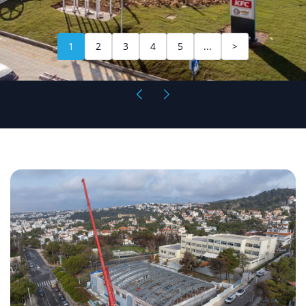
1
2
3
4
5
...
>
Κλειστό
Γυμναστήριο
Πεντέλης