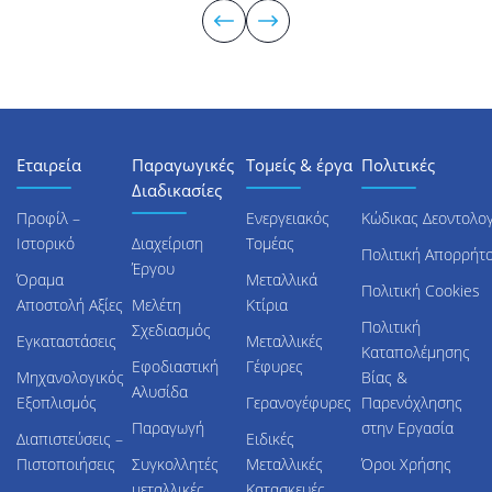
Εταιρεία
Παραγωγικές
Τομείς & έργα
Πολιτικές
Διαδικασίες
Προφίλ –
Ενεργειακός
Κώδικας Δεοντολογ
Ιστορικό
Διαχείριση
Τομέας
Πολιτική Απορρήτ
Έργου
Όραμα
Μεταλλικά
Πολιτική Cookies
Αποστολή Αξίες
Μελέτη
Κτίρια
Πολιτική
Σχεδιασμός
Εγκαταστάσεις
Μεταλλικές
Καταπολέμησης
Εφοδιαστική
Γέφυρες
Μηχανολογικός
Βίας &
Αλυσίδα
Εξοπλισμός
Γερανογέφυρες
Παρενόχλησης
Παραγωγή
στην Εργασία
Διαπιστεύσεις –
Ειδικές
Πιστοποιήσεις
Συγκολλητές
Μεταλλικές
Όροι Χρήσης
μεταλλικές
Κατασκευές