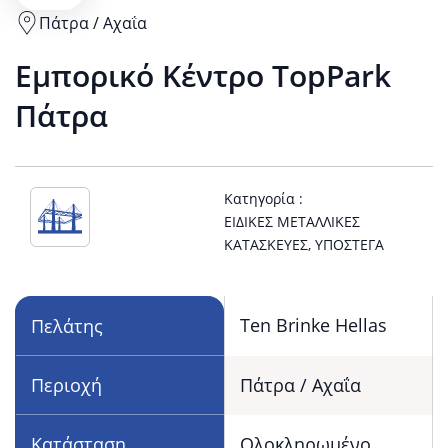
Πάτρα / Αχαΐα
View
Εμπορικό Κέντρο TopPark
Πάτρα
Πάτρα
/
Αχαΐα
Κατηγορία :
ΕΙΔΙΚΈΣ ΜΕΤΑΛΛΙΚΈΣ
location
ΚΑΤΑΣΚΕΥΈΣ
,
ΥΠΌΣΤΕΓΑ
on
Ten Brinke Hellas
Πελάτης
Google
Περιοχή
Πάτρα / Αχαΐα
Maps
Κατάσταση
Ολοκληρωμένο