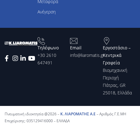
Μεταφορά
Ανέγερση
Τηλέφωνο
Email
Εργοστάσιο –
+30 2610
info@liaromatis.gr
Κεντρικά
647491
Γραφεία
Βιομηχανική
Περιοχή
Πάτρας, GR
25018, Ελλάδα
Πνευματική ιδιοκτησία @2026 –
Κ. ΛΙΑΡΟΜΑΤΗΣ Α.Ε
– Αριθμός Γ.Ε.ΜΗ
Επιχείρισης: 035129416000 – ΕΛΛΑΔΑ