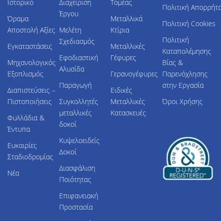
Ιστορικό
Διαχείριση
Τομέας
Πολιτική Απορρήτ
Έργου
Όραμα
Μεταλλικά
Πολιτική Cookies
Αποστολή Αξίες
Μελέτη
Κτίρια
Πολιτική
Σχεδιασμός
Εγκαταστάσεις
Μεταλλικές
Καταπολέμησης
Εφοδιαστική
Γέφυρες
Μηχανολογικός
Βίας &
Αλυσίδα
Εξοπλισμός
Γερανογέφυρες
Παρενόχλησης
Παραγωγή
στην Εργασία
Διαπιστεύσεις –
Ειδικές
Πιστοποιήσεις
Συγκολλητές
Μεταλλικές
Όροι Χρήσης
μεταλλικές
Κατασκευές
Φυλλάδια &
δοκοί
Έντυπα
Κυψελοειδείς
Ευκαιρίες
Δοκοί
Σταδιοδρομίας
Διασφάλιση
Νέα
Ποιότητας
Επιφανειακή
Προστασία