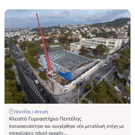
Κλειστό
Γυμναστήριο
Πεντέλης
Πεντέλη / Αττική
Κλειστό Γυμναστήριο Πεντέλης
Κατασκευάστηκε και ανεγέρθηκε νέα μεταλλική στέγη με
επικαλύψεις πάνελ οροφής...