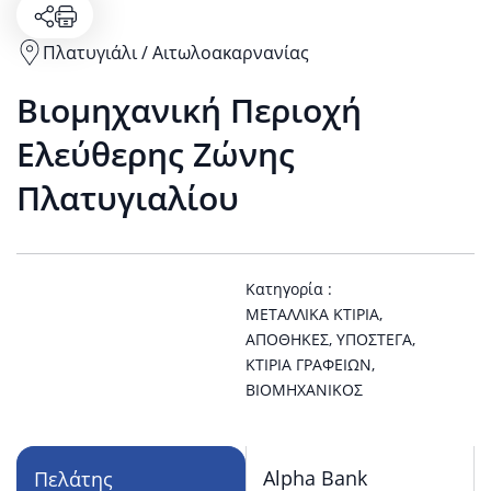
Πλατυγιάλι / Αιτωλοακαρνανίας
View
Βιομηχανική Περιοχή
Πλατυγιάλι
Ελεύθερης Ζώνης
/
Πλατυγιαλίου
Αιτωλοακαρνανίας
location
Κατηγορία :
ΜΕΤΑΛΛΙΚΆ ΚΤΊΡΙΑ
,
on
ΑΠΟΘΉΚΕΣ
,
ΥΠΌΣΤΕΓΑ
,
ΚΤΊΡΙΑ ΓΡΑΦΕΊΩΝ
,
ΒΙΟΜΗΧΑΝΙΚΌΣ
Google
Maps
Alpha Bank
Πελάτης