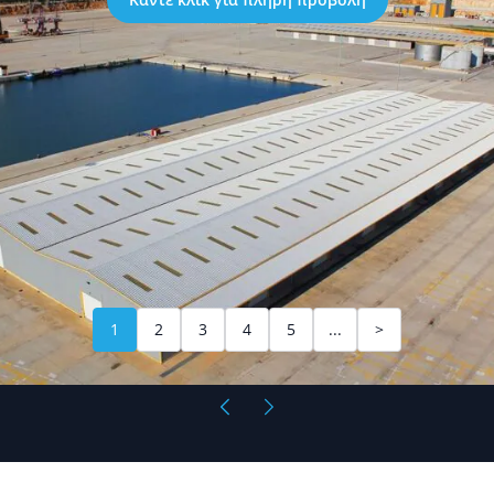
1
2
3
4
5
...
>