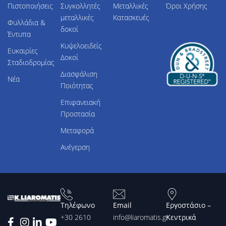
Πιστοποιήσεις
Συγκολλητές
Μεταλλικές
Όροι Χρήσης
μεταλλικές
Κατασκευές
Φυλλάδια &
δοκοί
Έντυπα
Κυψελοειδείς
Ευκαιρίες
Δοκοί
Σταδιοδρομίας
Διασφάλιση
Νέα
Ποιότητας
Επιφανειακή
Προστασία
Μεταφορά
Ανέγερση
Τηλέφωνο
Email
Εργοστάσιο –
+30 2610
info@liaromatis.gr
Κεντρικά