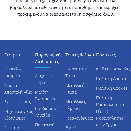
Η VERLINDE έχει σχεδιάσει μια σειρά ανυψωτικών
βαρούλκων με ανθεκτικότητα σε σπινθήρες και εκρήξεις,
προκειμένου να διασφαλίζεται η ασφάλεια όλων.
Εταιρεία
Παραγωγικές
Τομείς & έργα
Πολιτικές
Διαδικασίες
Προφίλ –
Ενεργειακός
Κώδικας Δεοντολογ
Ιστορικό
Διαχείριση
Τομέας
Πολιτική Απορρήτ
Έργου
Όραμα
Μεταλλικά
Πολιτική Cookies
Αποστολή Αξίες
Μελέτη
Κτίρια
Πολιτική
Σχεδιασμός
Εγκαταστάσεις
Μεταλλικές
Καταπολέμησης
Εφοδιαστική
Γέφυρες
Μηχανολογικός
Βίας &
Αλυσίδα
Εξοπλισμός
Γερανογέφυρες
Παρενόχλησης
Παραγωγή
στην Εργασία
Διαπιστεύσεις –
Ειδικές