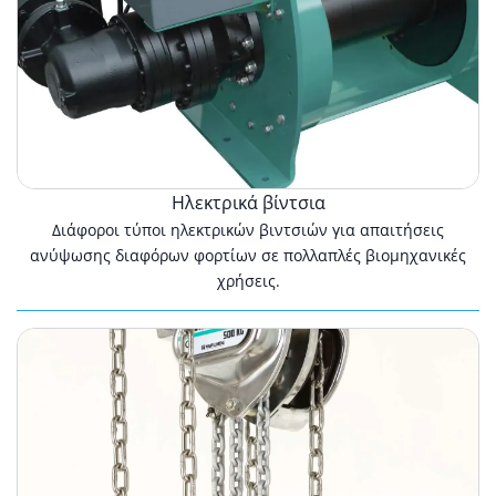
Ηλεκτρικά βίντσια
Διάφοροι τύποι ηλεκτρικών βιντσιών για απαιτήσεις
ανύψωσης διαφόρων φορτίων σε πολλαπλές βιομηχανικές
χρήσεις.
Χειροκίνητα
συστήματα
έλξης
και
ανύψωσης