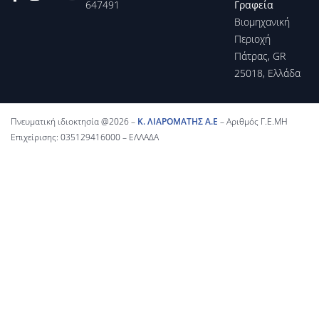
647491
Γραφεία
Βιομηχανική
Περιοχή
Πάτρας, GR
25018, Ελλάδα
Πνευματική ιδιοκτησία @2026 –
Κ. ΛΙΑΡΟΜΑΤΗΣ Α.Ε
– Αριθμός Γ.Ε.ΜΗ
Επιχείρισης: 035129416000 – ΕΛΛΑΔΑ