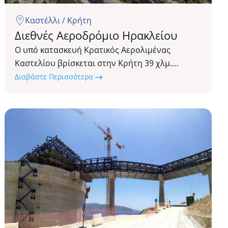
Καστέλλι / Κρήτη
Διεθνές Αεροδρόμιο Ηρακλείου
Ο υπό κατασκευή Κρατικός Αερολιμένας
Καστελίου βρίσκεται στην Κρήτη 39 χλμ.
νοτιοανατολικά του Ηρακλείου, με σκοπό να
Διαβάστε Περισσότερα
αντικαταστήσει το υπάρχον «Αεροδρόμιο Νίκος
Καζαντζάκης».
Σταθμός
Υγροποιημένου
Φυσικού
Αερίου
Ρεβυθούσας