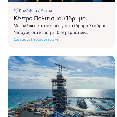
Καλλιθέα / Αττική
Κέντρο Πολιτισμού Ίδρυμα
Σταύρος Νιάρχος
Μεταλλικές κατασκευές για το ίδρυμα Σταύρος
Νιάρχος σε έκταση 210 στρεμμάτων...
Διαβάστε Περισσότερα
Πύργος
Μαρίνας
στην
Αγία
Νάππα
Κύπρου