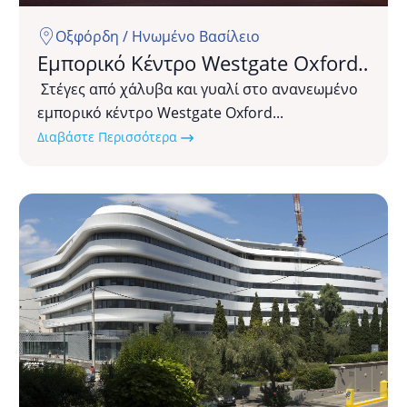
Οξφόρδη / Ηνωμένο Βασίλειο
Εμπορικό Κέντρο Westgate Oxford
Mall
Στέγες από χάλυβα και γυαλί στο ανανεωμένο
εμπορικό κέντρο Westgate Oxford...
Διαβάστε Περισσότερα
Συγκρότημα
Γραφείων
Ναυτιλιακής
Εταιρίας
Maran
Dry
Management