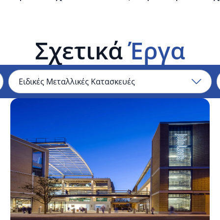
Σχετικά
Έργα
Τομείς
Εμπορικό
Κέντρο
Westgate
Oxford
Mall