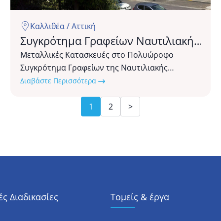
Καλλιθέα / Αττική
Συγκρότημα Γραφείων Ναυτιλιακής
Εταιρίας Maran Dry Management
Μεταλλικές Κατασκευές στο Πολυώροφο
Συγκρότημα Γραφείων της Ναυτιλιακής
εταιρίας Maran Dry Management...
Διαβάστε Περισσότερα
1
2
>
ς Διαδικασίες
Τομείς & έργα