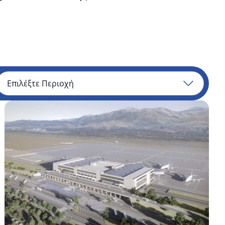
Επιλέξτε
Περιοχή
Διεθνές
Αεροδρόμιο
Ηρακλείου