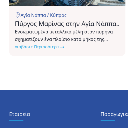
Αγία Νάππα / Κύπρος
Πύργος Μαρίνας στην Αγία Νάππα
Κύπρου
Ενσωματωμένα μεταλλικά μέλη στον πυρήνα
σχηματίζουν ένα πλαίσιο κατά μήκος της
περιμέτρου του ενώ συνεργάζονται με το
Διαβάστε Περισσότερα
σκυρόδεμα σχηματίζοντας σύμμικτες δοκούς... .
Εταιρεία
Παραγωγικέ