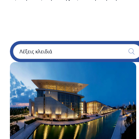
Κέντρο
Πολιτισμού
Ίδρυμα
Σταύρος
Νιάρχος