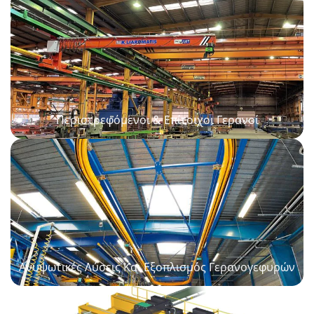
Περιστρεφόμενοι & Επίτοιχοι Γερανοί
Ανυψωτικές Λύσεις Και Εξοπλισμός Γερανογεφυρών