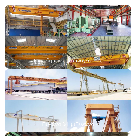
Επικαθήμενες Γερανογέφυρες
Πυλώνα & ΗμιΠυλώνα