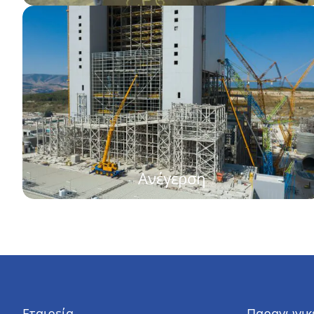
Ανέγερση
Εταιρεία
Παραγωγικέ