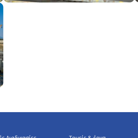
ς Διαδικασίες
Τομείς & έργα