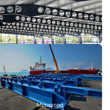
Συγκολλητές Σύνθετες Διατομές Δοκών
Μεταφορά