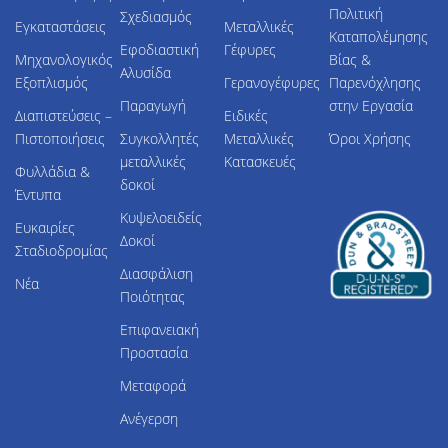
Πολιτική
Σχεδιασμός
Εγκαταστάσεις
Μεταλλικές
Καταπολέμησης
Εφοδιαστική
Γέφυρες
Μηχανολογικός
Βίας &
Αλυσίδα
Εξοπλισμός
Γερανογέφυρες
Παρενόχλησης
Παραγωγή
στην Εργασία
Διαπιστεύσεις –
Ειδικές
Πιστοποιήσεις
Συγκολλητές
Μεταλλικές
Όροι Χρήσης
μεταλλικές
Κατασκευές
Φυλλάδια &
δοκοί
Έντυπα
Κυψελοειδείς
Ευκαιρίες
Δοκοί
Σταδιοδρομίας
Διασφάλιση
Νέα
Ποιότητας
Επιφανειακή
Προστασία
Μεταφορά
Ανέγερση