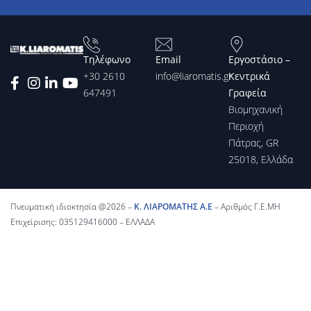
Τηλέφωνο
Email
Εργοστάσιο –
+30 2610
info@liaromatis.gr
Κεντρικά
647491
Γραφεία
Βιομηχανική
Περιοχή
Πάτρας, GR
25018, Ελλάδα
Πνευματική ιδιοκτησία @2026 –
Κ. ΛΙΑΡΟΜΑΤΗΣ Α.Ε
– Αριθμός Γ.Ε.ΜΗ
Επιχείρισης: 035129416000 – ΕΛΛΑΔΑ