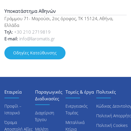
Υποκατάστημα Αθηνών
Γράμμου 71- Μαρούσι, 2ος όροφος, ΤΚ 15124, Αθήνα,
Ελλάδα
Τηλ:
+30 210 2719819
E-mail:
info@liaromatis.gr
Οδηγίες Κατεύθυνσης
Εταιρεία
Παραγωγικές
Τομείς & έργα
Πολιτικές
Διαδικασίες
Προφίλ –
Ενεργειακός
Κώδικας Δεοντολογ
Ιστορικό
Διαχείριση
Τομέας
Πολιτική Απορρήτ
Έργου
Όραμα
Μεταλλικά
Πολιτική Cookies
Αποστολή Αξίες
Μελέτη
Κτίρια