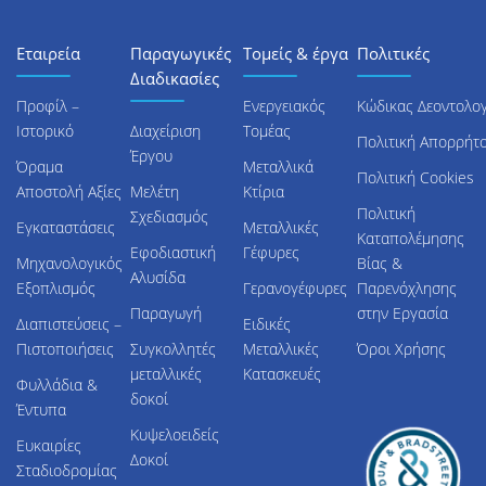
Εταιρεία
Παραγωγικές
Τομείς & έργα
Πολιτικές
Διαδικασίες
Προφίλ –
Ενεργειακός
Κώδικας Δεοντολογ
Ιστορικό
Διαχείριση
Τομέας
Πολιτική Απορρήτ
Έργου
Όραμα
Μεταλλικά
Πολιτική Cookies
Αποστολή Αξίες
Μελέτη
Κτίρια
Πολιτική
Σχεδιασμός
Εγκαταστάσεις
Μεταλλικές
Καταπολέμησης
Εφοδιαστική
Γέφυρες
Μηχανολογικός
Βίας &
Αλυσίδα
Εξοπλισμός
Γερανογέφυρες
Παρενόχλησης
Παραγωγή
στην Εργασία
Διαπιστεύσεις –
Ειδικές
Πιστοποιήσεις
Συγκολλητές
Μεταλλικές
Όροι Χρήσης
μεταλλικές
Κατασκευές
Φυλλάδια &
δοκοί
Έντυπα
Κυψελοειδείς
Ευκαιρίες
Δοκοί
Σταδιοδρομίας